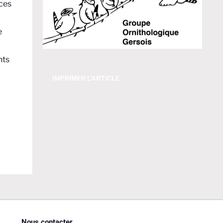
nces
e
nts
IMPRIMER L'ARTICLE
Nous contacter