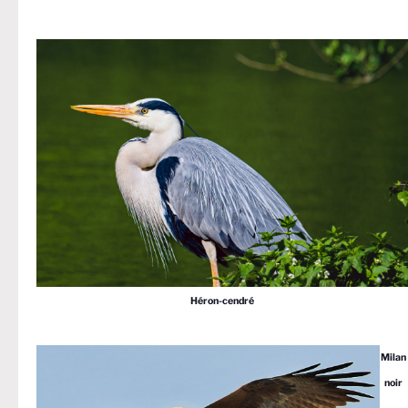
Héron-cendré
Milan
noir