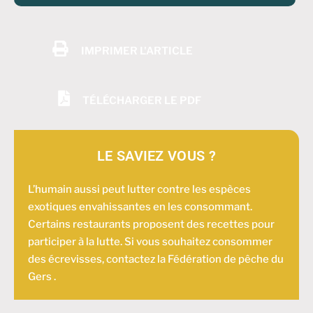
IMPRIMER L'ARTICLE
TÉLÉCHARGER LE PDF
LE SAVIEZ VOUS ?
L’humain aussi peut lutter contre les espèces
exotiques envahissantes en les consommant.
Certains restaurants proposent des recettes pour
participer à la lutte. Si vous souhaitez consommer
des écrevisses, contactez la Fédération de pêche du
Gers .