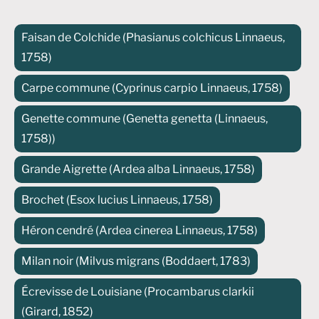
Faisan de Colchide (Phasianus colchicus Linnaeus,
1758)
Carpe commune (Cyprinus carpio Linnaeus, 1758)
Genette commune (Genetta genetta (Linnaeus,
1758))
Grande Aigrette (Ardea alba Linnaeus, 1758)
Brochet (Esox lucius Linnaeus, 1758)
Héron cendré (Ardea cinerea Linnaeus, 1758)
Milan noir (Milvus migrans (Boddaert, 1783)
Écrevisse de Louisiane (Procambarus clarkii
(Girard, 1852)